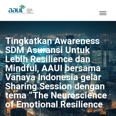
Tingkatkan Awareness
SDM Asuransi Untuk
Lebih Resilience dan
Mindful, AAUI bersama
Vanaya Indonesia gelar
Sharing Session dengan
tema “The Neuroscience
of Emotional Resilience