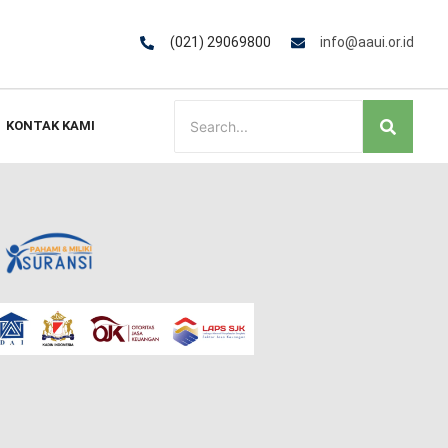
(021) 29069800
info@aaui.or.id
KONTAK KAMI