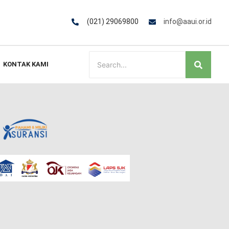
(021) 29069800
info@aaui.or.id
KONTAK KAMI