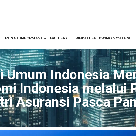
PUSAT INFORMASI
GALLERY
WHISTLEBLOWING SYSTEM
si Umum Indonesia M
mi Indonesia melalui 
stri Asuransi Pasca Pa