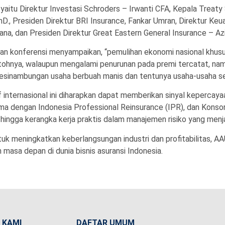
nya yaitu Direktur Investasi Schroders – Irwanti CFA, Kepala Trea
, Presiden Direktur BRI Insurance, Fankar Umran, Direktur Keua
na, dan Presiden Direktur Great Eastern General Insurance – Az
konferensi menyampaikan, “pemulihan ekonomi nasional khususny
contohnya, walaupun mengalami penurunan pada premi tercatat, n
 kesinambungan usaha berbuah manis dan tentunya usaha-usaha se
 internasional ini diharapkan dapat memberikan sinyal kepercay
rsama dengan Indonesia Professional Reinsurance (IPR), dan Konso
ingga kerangka kerja praktis dalam manajemen risiko yang menja
k meningkatkan keberlangsungan industri dan profitabilitas, AA
masa depan di dunia bisnis asuransi Indonesia.
 KAMI
DAFTAR UMUM