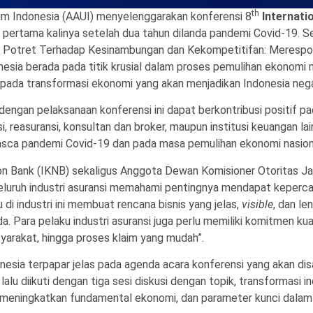
th
um Indonesia (AAUI) menyelenggarakan konferensi 8
Internati
 pertama kalinya setelah dua tahun dilanda pandemi Covid-19. Se
 Potret Terhadap Kesinambungan dan Kekompetitifan: Merespon P
nesia berada pada titik krusial dalam proses pemulihan ekonomi
 pada transformasi ekonomi yang akan menjadikan Indonesia nega
dengan pelaksanaan konferensi ini dapat berkontribusi positif 
si, reasuransi, konsultan dan broker, maupun institusi keuangan la
sca pandemi Covid-19 dan pada masa pemulihan ekonomi nasion
n Bank (IKNB) sekaligus Anggota Dewan Komisioner Otoritas Ja
seluruh industri asuransi memahami pentingnya mendapat keperc
u di industri ini membuat rencana bisnis yang jelas,
visible
, dan l
ada. Para pelaku industri asuransi juga perlu memiliki komitmen
arakat, hingga proses klaim yang mudah”.
esia terpapar jelas pada agenda acara konferensi yang akan d
lalu diikuti dengan tiga sesi diskusi dengan topik, transformasi i
uk meningkatkan fundamental ekonomi, dan parameter kunci dalam