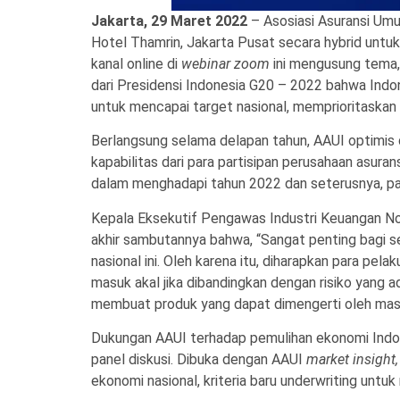
Jakarta, 29 Maret 2022
– Asosiasi Asuransi Um
Hotel Thamrin, Jakarta Pusat secara hybrid untuk
kanal online di
webinar zoom
ini mengusung tema,
dari Presidensi Indonesia G20 – 2022 bahwa Indo
untuk mencapai target nasional, memprioritaskan
Berlangsung selama delapan tahun, AAUI optimis 
kapabilitas dari para partisipan perusahaan asuran
dalam menghadapi tahun 2022 dan seterusnya, pa
Kepala Eksekutif Pengawas Industri Keuangan No
akhir sambutannya bahwa, “Sangat penting bagi 
nasional ini. Oleh karena itu, diharapkan para pelak
masuk akal jika dibandingkan dengan risiko yang 
membuat produk yang dapat dimengerti oleh masy
Dukungan AAUI terhadap pemulihan ekonomi Indon
panel diskusi. Dibuka dengan AAUI
market insight,
ekonomi nasional, kriteria baru underwriting unt