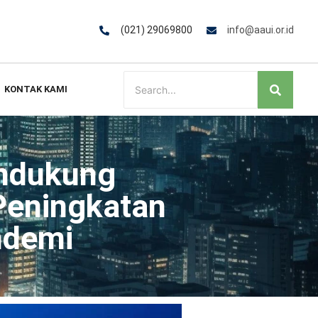
(021) 29069800
info@aaui.or.id
KONTAK KAMI
endukung
Peningkatan
ndemi