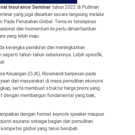
onal Insurance Seminar
tahun 2022 di Pullman
minar yang juga disiarkan secara langsung melalui
ada Perubahan Global. Tema ini terisnpirasi
 nasional dan momentum ini perlu dimanfaatkan
ra yang lebih maju.
pada kerangka pemikiran dan meningkatkan
in seperti tahun-tahun sebelumnya. Lebih spesifik,
al.
sa Keuangan (OJK), Riswinandi berpesan pada
ayaan dari masyarakat di masa pemulihan ekonomi
engkap, serta membuat struktur harga premi yang
 kuat dengan membangun fundamental yang baik,
isampaikan dengan format
keynote speaker
maupun
ndustri asuransi sebagai bagian dari pemulihan
 kompetisi global yang terus berubah.