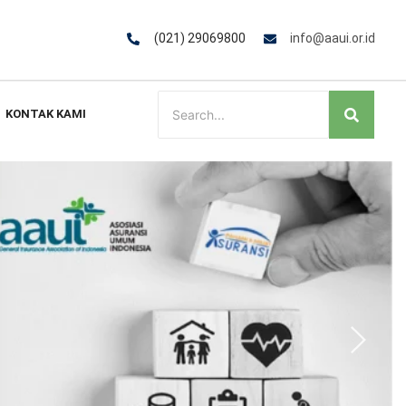
(021) 29069800
info@aaui.or.id
KONTAK KAMI