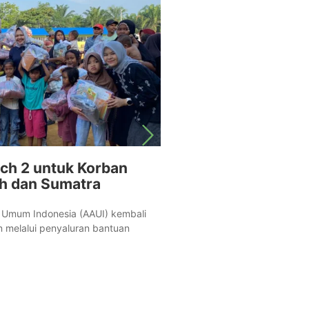
ch 2 untuk Korban
AAUI Gelar Aksi 
eh dan Sumatra
Lewat Program “AA
Save Lives”
i Umum Indonesia (AAUI) kembali
June 25, 2026
/
n melalui penyaluran bantuan
Jakarta, 4 Mei 2026 – Asos
menunjukkan komitmennya
berkelanjutan melalui progr
Read More